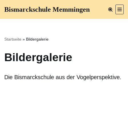
Bismarckschule Memmingen
Zum
Inhalt
springen
Startseite
»
Bildergalerie
Bildergalerie
Die Bismarckschule aus der Vogelperspektive.